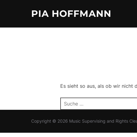
Zum
PIA HOFFMANN
Inhalt
springen
Es sieht so aus, als ob wir nicht
Suchen
nach:
Copyright © 2026 Music Supervising and Rights Cle