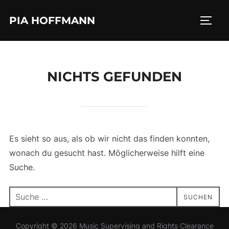
Zum
PIA HOFFMANN
Inhalt
SEIT
springen
NICHTS GEFUNDEN
Es sieht so aus, als ob wir nicht das finden konnten,
wonach du gesucht hast. Möglicherweise hilft eine
Suche.
Suchen
SUCHEN
nach:
Copyright © 2026 Music Supervising and Rights Clearance