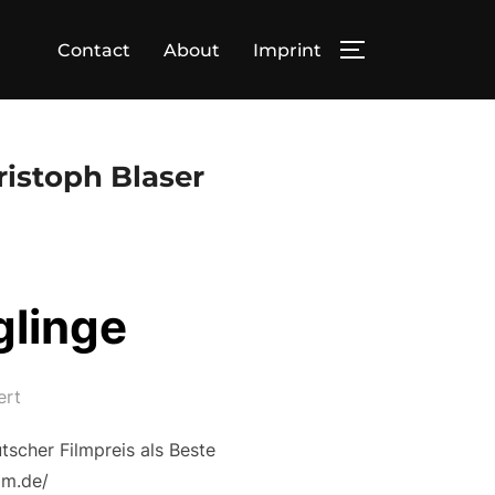
Contact
About
Imprint
SEITENLEIST
ristoph Blaser
glinge
ert
tscher Filmpreis als Beste
film.de/