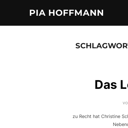
Zum
PIA HOFFMANN
Inhalt
springen
SCHLAGWOR
Das L
v
zu Recht hat Christine Sc
Nebenda