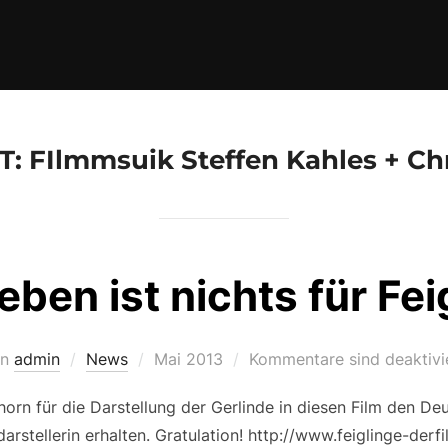
T:
FIlmmsuik Steffen Kahles + Ch
eben ist nichts für Fei
Veröffentlicht
on
admin
News
Mai 2013
Kommentare sind deaktivi
am
horn für die Darstellung der Gerlinde in diesen Film den Deu
rstellerin erhalten. Gratulation! http://www.feiglinge-der