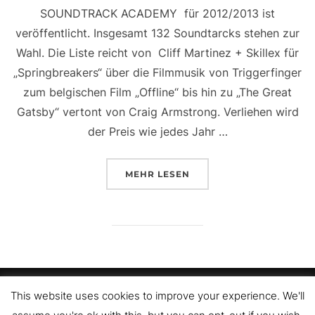
SOUNDTRACK ACADEMY für 2012/2013 ist
veröffentlicht. Insgesamt 132 Soundtarcks stehen zur
Wahl. Die Liste reicht von Cliff Martinez + Skillex für
„Springbreakers“ über die Filmmusik von Triggerfinger
zum belgischen Film „Offline“ bis hin zu „The Great
Gatsby“ vertont von Craig Armstrong. Verliehen wird
der Preis wie jedes Jahr …
ÜBER „WORLD SOUNDTRACK AW
MEHR
LESEN
Copyright © 2026 Music Supervising and Rights Clearance
This website uses cookies to improve your experience. We'll
Service