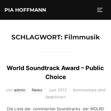
Zum
PIA HOFFMANN
Inhalt
SEIT
springen
SCHLAGWORT:
Filmmusik
World Soundtrack Award – Public
Choice
Veröffentlicht
von
admin
News
Juni 2013
Kommentare sind
am
deaktiviert
Die Liste der nominierten Soundtracks der WOLRD