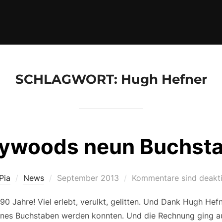
SCHLAGWORT:
Hugh Hefner
lywoods neun Buchst
Veröffentlicht
Pia
News
September 2013
Kommentare sind deakti
am
90 Jahre! Viel erlebt, verulkt, gelitten. Und Dank Hugh Hefn
 eines Buchstaben werden konnten. Und die Rechnung ging 