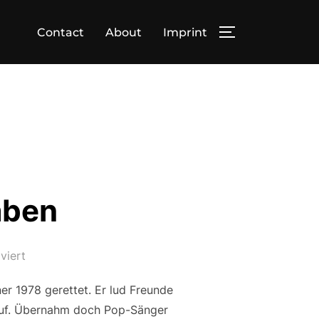
Contact
About
Imprint
SEITENLEIST
aben
viert
er 1978 gerettet. Er lud Freunde
auf. Übernahm doch Pop-Sänger