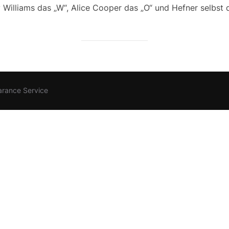
illiams das „W“, Alice Cooper das „O“ und Hefner selbst da
arance Service