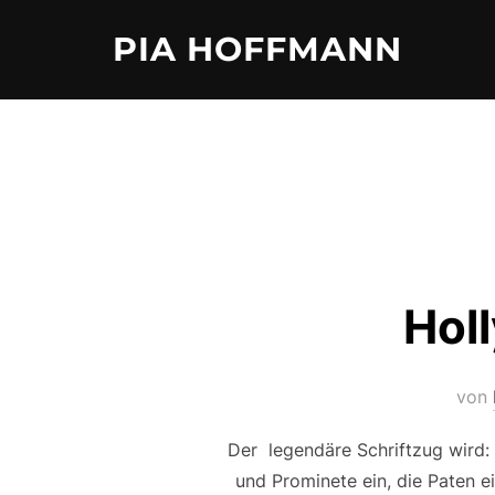
Zum
PIA HOFFMANN
Inhalt
springen
Hol
von
Der legendäre Schriftzug wird: 
und Prominete ein, die Paten