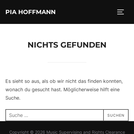
Zum
PIA HOFFMANN
Inhalt
SEIT
springen
NICHTS GEFUNDEN
Es sieht so aus, als ob wir nicht das finden konnten,
wonach du gesucht hast. Möglicherweise hilft eine
Suche.
Suchen
SUCHEN
nach:
Copyright © 2026 Music Supervising and Rights Clearance