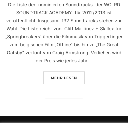
Die Liste der nominierten Soundtracks der WOLRD
SOUNDTRACK ACADEMY für 2012/2013 ist
veröffentlicht. Insgesamt 132 Soundtarcks stehen zur
Wahl. Die Liste reicht von Cliff Martinez + Skillex für
„Springbreakers“ über die Filmmusik von Triggerfinger
zum belgischen Film „Offline“ bis hin zu „The Great
Gatsby“ vertont von Craig Armstrong. Verliehen wird
der Preis wie jedes Jahr …
ÜBER „WORLD SOUNDTRACK AW
MEHR
LESEN
Copyright © 2026 Music Supervising and Rights Clearance