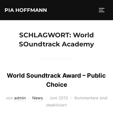
Zum
PIA HOFFMANN
Inhalt
SEIT
springen
SCHLAGWORT:
World
SOundtrack Academy
World Soundtrack Award – Public
Choice
Veröffentlicht
von
admin
News
Juni 2013
Kommentare sind
am
deaktiviert